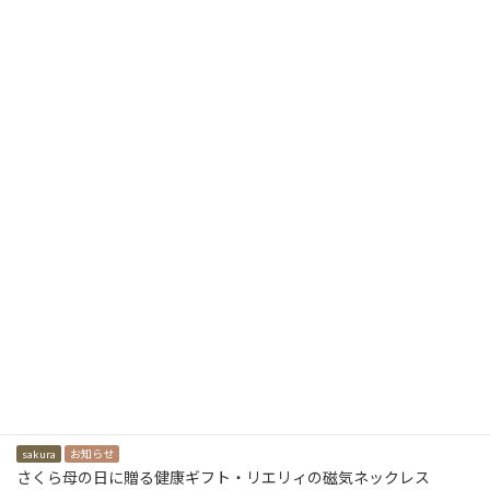
投
«
1
2
3
4
…
9
»
固
固
固
固
固
定
定
定
定
定
稿
ペ
ペ
ペ
ペ
ペ
最近の投稿
ー
ー
ー
ー
ー
ナ
ジ
ジ
ジ
ジ
ジ
ビ
mayuko
お知らせ
繭子アートネイチャー「ジュリア・オージェ」
ゲ
ー
noa-takamura
お知らせ
シ
高村海葵河合塾マナビス
ョ
misa-honda
お知らせ
ン
本田みさ資生堂PRIOR(プリオール)「真夏のお肌ホンネトーク」篇
sakura
お知らせ
さくら母の日に贈る健康ギフト・リエリィの磁気ネックレス