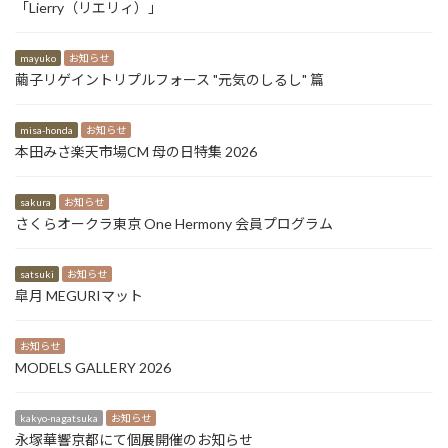
「Lierry（リエリィ）」
mayuko
お知らせ
繭子リゲイントリプルフォース "元気のしるし" 篇
misa-honda
お知らせ
本田みさ楽天市場CM 母の日特集 2026
sakura
お知らせ
さくらオークラ東京 One Hermony 会員プログラム
satsuki
お知らせ
皐月 MEGURIマット
お知らせ
MODELS GALLERY 2026
kakyo-nagatsuka
お知らせ
永塚華響京都にて個展開催のお知らせ