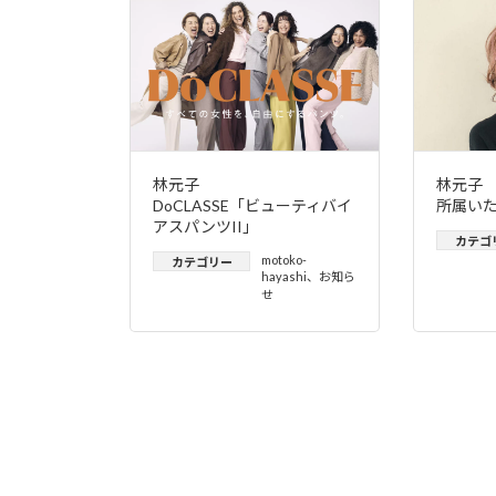
林元子
林元子
DoCLASSE「ビューティバイ
所属い
アスパンツII」
カテゴ
motoko-
カテゴリー
hayashi
、
お知ら
せ