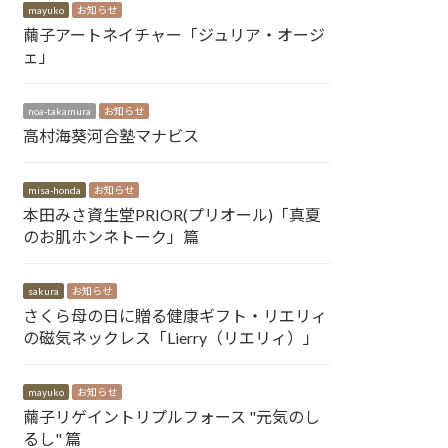
mayuko
お知らせ
繭子アートネイチャー「ジュリア・オージ
ェ」
noa-takamura
お知らせ
高村海葵河合塾マナビス
misa-honda
お知らせ
本田みさ資生堂PRIOR(プリオール)「真夏
のお肌ホンネトーク」篇
sakura
お知らせ
さくら母の日に贈る健康ギフト・リエリィ
の磁気ネックレス「Lierry（リエリィ）」
mayuko
お知らせ
繭子リゲイントリプルフォース "元気のし
るし" 篇