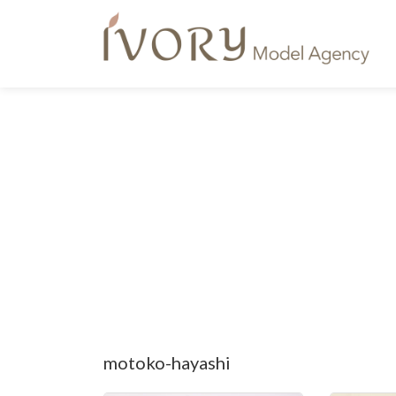
コ
ナ
ン
ビ
テ
ゲ
ン
ー
ツ
シ
へ
ョ
ス
ン
キ
に
ッ
移
プ
動
motoko-hayashi