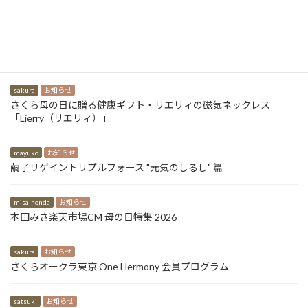
高村海葵河合塾マナビス
misa-honda
お知らせ
本田みさ資生堂PRIOR(プリオール)「真夏のお肌ホンネトーク」篇
sakura
お知らせ
さくら母の日に贈る健康ギフト・リエリィの磁気ネックレス
「Lierry（リエリィ）」
mayuko
お知らせ
繭子リゲイントリプルフォース "元気のしるし" 篇
misa-honda
お知らせ
本田みさ楽天市場CM 母の日特集 2026
sakura
お知らせ
さくらオークラ東京 One Hermony 会員プログラム
satsuki
お知らせ