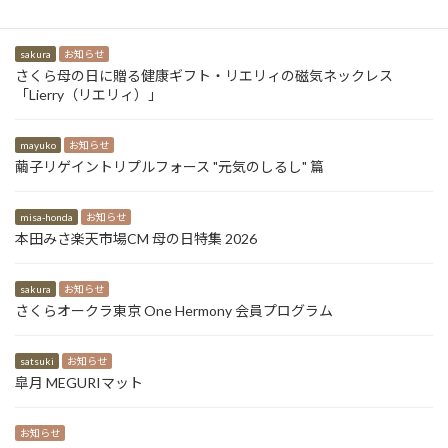
本田みさ資生堂PRIOR(プリオール)「真夏のお肌ホンネトーク」篇
sakura
お知らせ
さくら母の日に贈る健康ギフト・リエリィの磁気ネックレス
「Lierry（リエリィ）」
mayuko
お知らせ
繭子リゲイントリプルフォース "元気のしるし" 篇
misa-honda
お知らせ
本田みさ楽天市場CM 母の日特集 2026
sakura
お知らせ
さくらオークラ東京 One Hermony 会員プログラム
satsuki
お知らせ
皐月 MEGURIマット
お知らせ